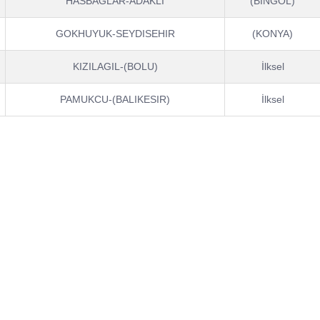
HASBAGLAR-ADAKLI
(BINGOL)
GOKHUYUK-SEYDISEHIR
(KONYA)
KIZILAGIL-(BOLU)
İlksel
PAMUKCU-(BALIKESIR)
İlksel