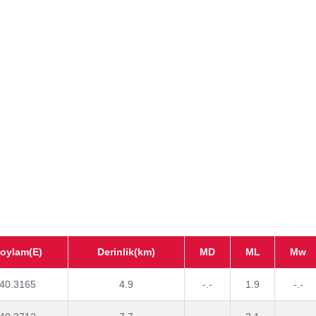
oylam(E)
Derinlik(km)
MD
ML
Mw
40.3165
4.9
-.-
1.9
-.-