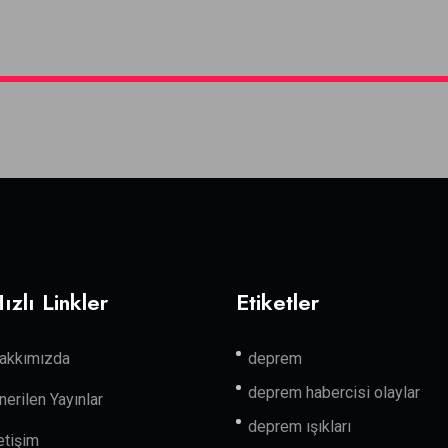
ızlı Linkler
Etiketler
akkımızda
deprem
deprem habercisi olaylar
nerilen Yayınlar
deprem ışıkları
letişim