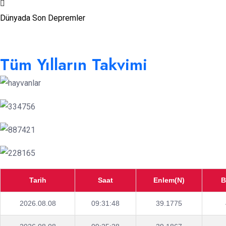
Dünyada Son Depremler
Tüm Yılların Takvimi
Tarih
Saat
Enlem(N)
B
2026.08.08
09:31:48
39.1775