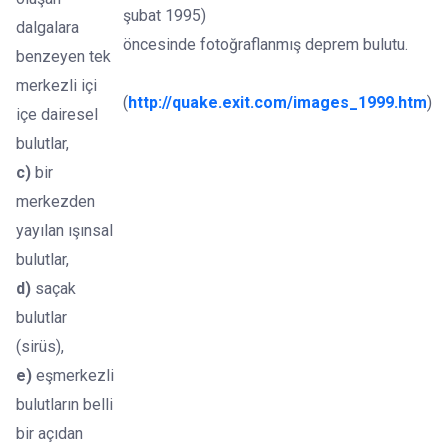
şubat 1995)
dalgalara
öncesinde fotoğraflanmış deprem bulutu.
benzeyen tek
merkezli içi
(
http://quake.exit.com/images_1999.htm
)
içe dairesel
bulutlar,
c)
bir
merkezden
yayılan ışınsal
bulutlar,
d)
saçak
bulutlar
(sirüs),
e)
eşmerkezli
bulutların belli
bir açıdan