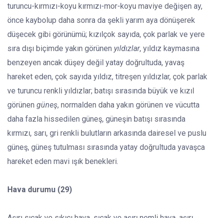
turuncu-kırmızı-koyu kırmızı-mor-koyu maviye değişen ay,
önce kaybolup daha sonra da şekli yarım aya dönüşerek
düşecek gibi görünümü; kızılçok sayıda, çok parlak ve yere
sıra dışı biçimde yakın görünen
yıldızlar
, yıldız kaymasına
benzeyen ancak düşey değil yatay doğrultuda, yavaş
hareket eden, çok sayıda yıldız, titreşen yıldızlar, çok parlak
ve turuncu renkli yıldızlar; batışı sırasında büyük ve kızıl
görünen
güneş
, normalden daha yakın görünen ve vücutta
daha fazla hissedilen güneş, güneşin batışı sırasında
kırmızı, sarı, gri renkli bulutların arkasında dairesel ve puslu
güneş, güneş tutulması sırasında yatay doğrultuda yavaşca
hareket eden mavi ışık benekleri.
Hava durumu (29)
Aşırı sıcak ve sıkıcı hava, sıcak ve aşırı nemli hava, aşırı