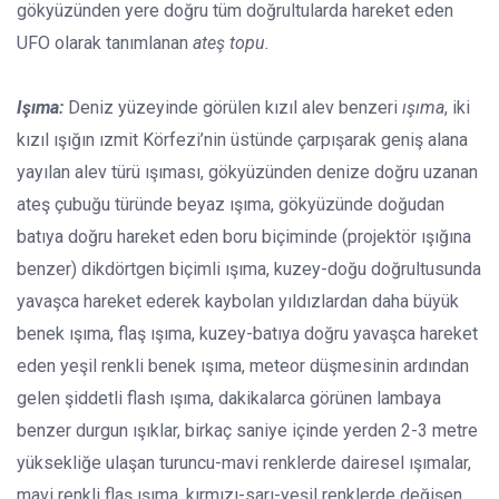
gökyüzünden yere doğru tüm doğrultularda hareket eden
UFO olarak tanımlanan
ateş topu.
Işıma:
Deniz yüzeyinde görülen kızıl alev benzeri
ışıma
, iki
kızıl ışığın ızmit Körfezi’nin üstünde çarpışarak geniş alana
yayılan alev türü ışıması, gökyüzünden denize doğru uzanan
ateş çubuğu türünde beyaz ışıma, gökyüzünde doğudan
batıya doğru hareket eden boru biçiminde (projektör ışığına
benzer) dikdörtgen biçimli ışıma, kuzey-doğu doğrultusunda
yavaşca hareket ederek kaybolan yıldızlardan daha büyük
benek ışıma, flaş ışıma, kuzey-batıya doğru yavaşca hareket
eden yeşil renkli benek ışıma, meteor düşmesinin ardından
gelen şiddetli flash ışıma, dakikalarca görünen lambaya
benzer durgun ışıklar, birkaç saniye içinde yerden 2-3 metre
yüksekliğe ulaşan turuncu-mavi renklerde dairesel ışımalar,
mavi renkli flaş ışıma, kırmızı-sarı-yeşil renklerde değişen,